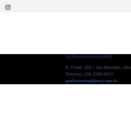
Gráfica América (MG)
R. Frutal, 318 – São Benedito, U
Telefone: (34) 3336-9670
graficamerica@terra.com.br